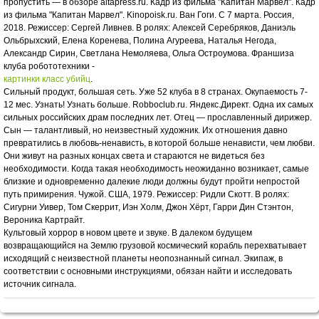
пропустить — в обзоре altapress.ru. Кадр из фильма "Капитан Марвел". Кадр
из фильма "Капитан Марвел". Kinopoisk.ru. Ван Гоги. С 7 марта. Россия,
2018. Режиссер: Сергей Ливнев. В ролях: Алексей Серебряков, Даниэль
Ольбрыхский, Елена Коренева, Полина Агуреева, Наталья Негода,
Александр Сирин, Светлана Немоляева, Ольга Остроумова. Франшиза
клуба робототехники -
картинки класс убийц
.
Сильный продукт, большая сеть. Уже 52 клуба в 8 странах. Окупаемость 7-
12 мес. Узнать! Узнать больше. Robboclub.ru. Яндекс.Директ. Одна их самых
сильных российских драм последних лет. Отец — прославленный дирижер.
Сын — талантливый, но неизвестный художник. Их отношения давно
превратились в любовь-ненависть, в которой больше ненависти, чем любви.
Они живут на разных концах света и стараются не видеться без
необходимости. Когда такая необходимость неожиданно возникает, самые
близкие и одновременно далекие люди должны будут пройти непростой
путь примирения. Чужой. США, 1979. Режиссер: Ридли Скотт. В ролях:
Сигурни Уивер, Том Скеррит, Иэн Холм, Джон Хёрт, Гарри Дин Стэнтон,
Вероника Картрайт.
Культовый хоррор в новом цвете и звуке. В далеком будущем
возвращающийся на Землю грузовой космический корабль перехватывает
исходящий с неизвестной планеты неопознанный сигнал. Экипаж, в
соответствии с основными инструкциями, обязан найти и исследовать
источник сигнала.