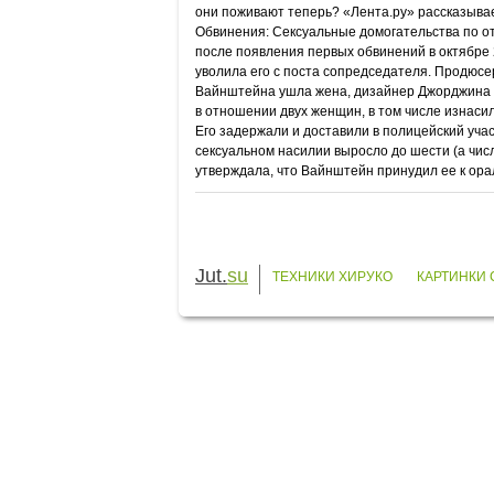
они поживают теперь? «Лента.ру» рассказывае
Обвинения: Сексуальные домогательства по о
после появления первых обвинений в октябре
уволила его с поста сопредседателя. Продюсе
Вайнштейна ушла жена, дизайнер Джорджина 
в отношении двух женщин, в том числе изнаси
Его задержали и доставили в полицейский учас
сексуальном насилии выросло до шести (а чис
утверждала, что Вайнштейн принудил ее к орал
Jut.
su
ТЕХНИКИ ХИРУКО
КАРТИНКИ 