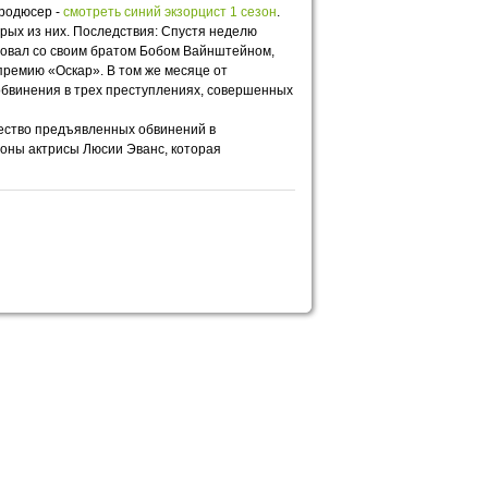
продюсер -
смотреть синий экзорцист 1 сезон
.
рых из них. Последствия: Спустя неделю
новал со своим братом Бобом Вайнштейном,
премию «Оскар». В том же месяце от
бвинения в трех преступлениях, совершенных
ичество предъявленных обвинений в
роны актрисы Люсии Эванс, которая