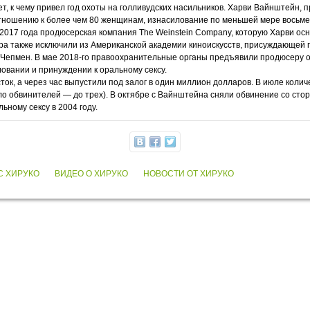
т, к чему привел год охоты на голливудских насильников. Харви Вайнштейн, 
тношению к более чем 80 женщинам, изнасилование по меньшей мере восьме
 2017 года продюсерская компания The Weinstein Company, которую Харви ос
ра также исключили из Американской академии киноискусств, присуждающей 
Чепмен. В мае 2018-го правоохранительные органы предъявили продюсеру о
ловании и принуждении к оральному сексу.
ток, а через час выпустили под залог в один миллион долларов. В июле кол
ло обвинителей — до трех). В октябре с Вайнштейна сняли обвинение со сто
ьному сексу в 2004 году.
С ХИРУКО
ВИДЕО О ХИРУКО
НОВОСТИ ОТ ХИРУКО