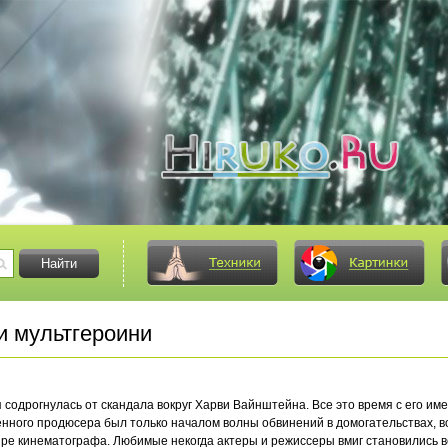
и мультгероини
 содрогнулась от скандала вокруг Харви Вайнштейна. Все это время с его им
ленного продюсера был только началом волны обвинений в домогательствах,
ре кинематографа. Любимые некогда актеры и режиссеры вмиг становились в