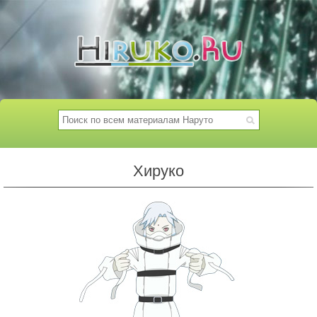
Хируко