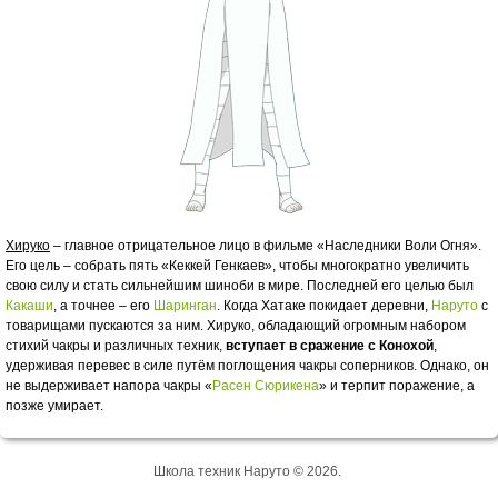
Хируко
– главное отрицательное лицо в фильме «Наследники Воли Огня».
Его цель – собрать пять «Кеккей Генкаев», чтобы многократно увеличить
свою силу и стать сильнейшим шиноби в мире. Последней его целью был
Какаши
, а точнее – его
Шаринган
. Когда Хатаке покидает деревни,
Наруто
с
товарищами пускаются за ним. Хируко, обладающий огромным набором
стихий чакры и различных техник,
вступает в сражение с Конохой
,
удерживая перевес в силе путём поглощения чакры соперников. Однако, он
не выдерживает напора чакры «
Расен Сюрикена
» и терпит поражение, а
позже умирает.
Школа техник Наруто © 2026.